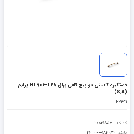
دستگیره کابینتی دو پیچ کافی براق H1906-128 پرایم
(S.A)
1*B24
کد کالا:
20021555
بارکد:
2200000184979