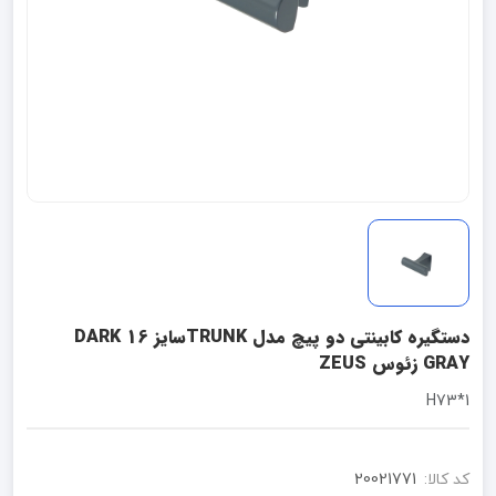
دستگیره کابینتی دو پیچ مدل TRUNKسایز 16 DARK
GRAY زئوس ZEUS
1*H73
کد کالا:
20021771