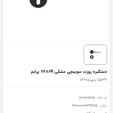
دستگیره روزت سوییچی مشکی 2482R پرایم
1*C53 بابونه8*12
کد کالا:
20021835
بارکد:
2200000231475