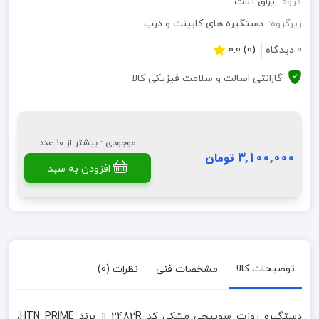
گروه:
یراق آلات
زیرگروه:
دستگیره های کابینت و درب
0 دیدگاه
(0) 0.0
گارانتی اصالت و سلامت فیزیکی کالا
موجودی : بیشتر از 10 عدد
3,100,000 تومان
افزودن به سبد
توضیحات کالا
مشخصات فنی
نظرات (0)
دستگیره روزت سوییچی مشکی کد 2482R از برند HTN PRIME،