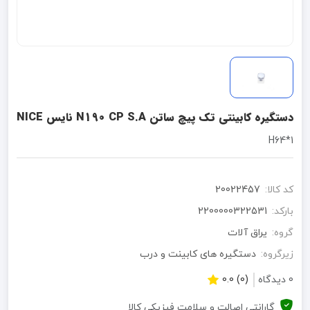
دستگیره کابینتی تک پیچ ساتن N190 CP S.A نایس NICE
1*H64
کد کالا:
20022457
بارکد:
2200000322531
گروه:
یراق آلات
زیرگروه:
دستگیره های کابینت و درب
0 دیدگاه
(0) 0.0
گارانتی اصالت و سلامت فیزیکی کالا