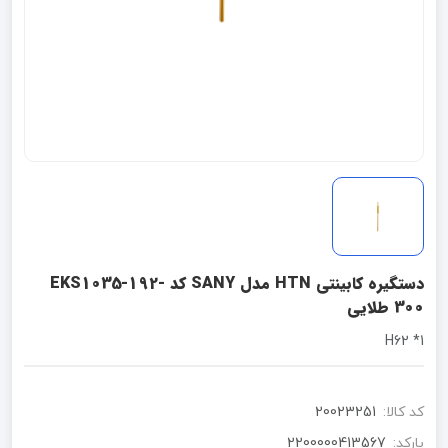
دستگیره کابینتی HTN مدل SANY کد EKS1035-192-
300 طلایی
1* H62
کد کالا:
20023251
بارکد:
2200000413567