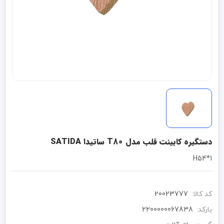
دستگیره کابینت قلب مدل T80 ساتیدا SATIDA
1*H54
کد کالا:
20023777
بارکد:
2200000067838