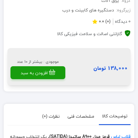
گروه:
یراق آلات
زیرگروه:
دستگیره های کابینت و درب
0 دیدگاه
(0) 0.0
گارانتی اصالت و سلامت فیزیکی کالا
موجودی : بیشتر از 10 عدد
138,000 تومان
افزودن به سبد
توضیحات کالا
مشخصات فنی
نظرات (0)
قلاب لباس
قرمز مدل A900 ساتیدا (SATIDA)
، یک انتخاب جسورانه