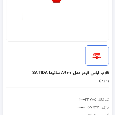
قلاب لباس قرمز مدل A900 ساتیدا SATIDA
G84*1
کد کالا:
20023785
بارکد:
2200000067937