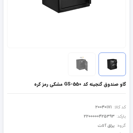
گاو صندوق گنجینه کد GS-550 مشکی رمز کره
کد کالا:
20040171
بارکد:
2200000425393
گروه:
یراق آلات