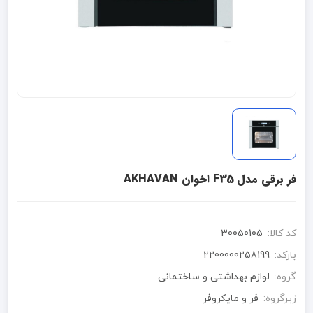
فر برقی مدل F35 اخوان AKHAVAN
کد کالا:
30050105
بارکد:
2200000258199
گروه:
لوازم بهداشتی و ساختمانی
زیرگروه:
فر و مایکروفر