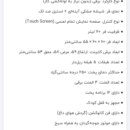
● نوع کارکرد: برقی (بدون نیاز به لوله‌کشی گاز)
● نمای فر: شیشه مشکی آینه‌ای + استیل ضد لک
● نوع کنترل: صفحه نمایش تمام لمسی (Touch Screen)
● ظرفیت فر: 70 لیتر
● ابعاد فر: 60 × 60 × 55 سانتی‌متر
● ابعاد برش کابینت: ارتفاع 59، عرض 58، عمق 54 سانتی‌متر
● تعداد طبقات: 5 طبقه ریل‌دار
● حداکثر دمای پخت: 250 درجه سانتی‌گراد
● تعداد المنت: 4 المنت برقی
● دارای 12 برنامه پخت
● مجهز به قفل کودک
● دارای فن کانوکشن (گردش هوای داغ)
● دارای موتور جوجه‌گردان به همراه سیخ