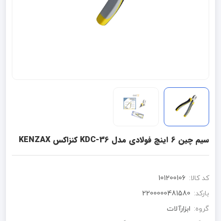
سیم چین 6 اینچ فولادی مدل KDC-36 کنزاکس KENZAX
کد کالا:
101200106
بارکد:
2200000481580
گروه:
ابزارآلات