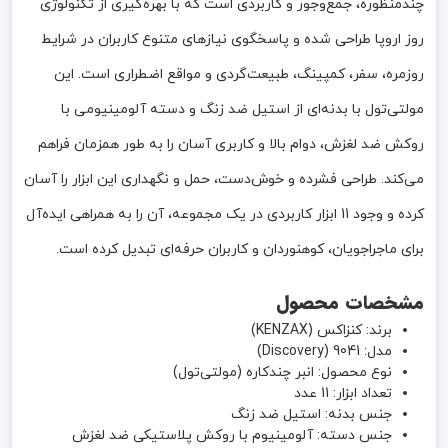
چندمنظوره، جمع‌وجور و کاربردی است که با بهره‌گیری از تکنولوژی
روز اروپا طراحی شده و پاسخگوی نیازهای متنوع کاربران در شرایط
روزمره، سفر، کمپینگ، طبیعت‌گردی و مواقع اضطراری است. این
مولتی‌تول با بدنه‌ای از استیل ضد زنگ و دسته آلومینیومی با
روکش ضد لغزش، دوام بالا و کاربری آسان را به طور همزمان فراهم
می‌کند. طراحی فشرده و خوش‌دست، حمل و نگهداری این ابزار را آسان
کرده و وجود 11 ابزار کاربردی در یک مجموعه، آن را به همراهی ایده‌آل
برای ماجراجویان، کوهنوردان و کاربران حرفه‌ای تبدیل کرده است.
مشخصات محصول
برند: کنزاکس (KENZAX)
مدل: 9041 (Discovery)
نوع محصول: انبر چندکاره (مولتی‌تول)
تعداد ابزار: 11 عدد
جنس بدنه: استیل ضد زنگ
جنس دسته: آلومینیوم با روکش پلاستیکی ضد لغزش