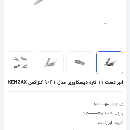
انبر دست 11 کاره دیسکاوری مدل 9041 کنزاکس KENZAX
کد کالا:
101200110
بارکد:
2200000481634
گروه:
ابزارآلات