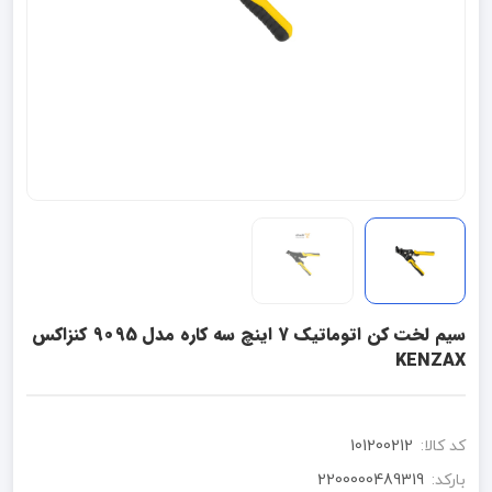
سیم لخت کن اتوماتیک 7 اینچ سه کاره مدل 9095 کنزاکس
KENZAX
کد کالا:
101200212
بارکد:
2200000489319