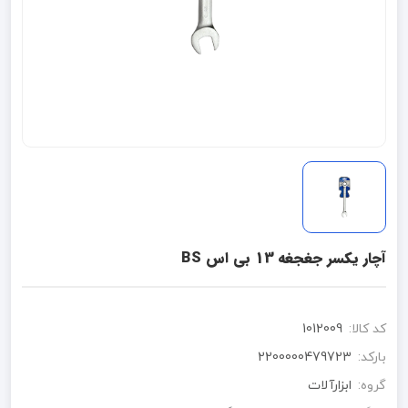
آچار یکسر جغجغه 13 بی اس BS
کد کالا:
1012009
بارکد:
2200000479723
گروه:
ابزارآلات