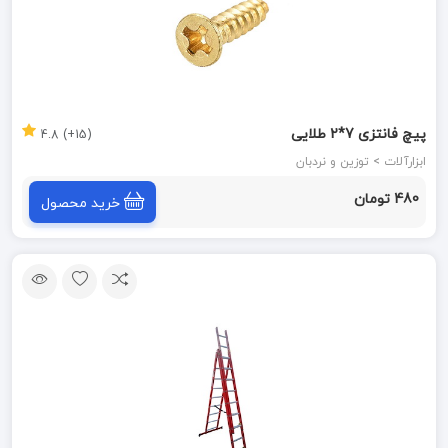
پیچ فانتزی 7*2 طلایی
(15+) 4.8
ابزارآلات > توزین و نردبان
480 تومان
خرید محصول