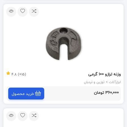
وزنه ترازو 100 گرمی
(15+) 4.8
ابزارآلات > توزین و نردبان
360,000 تومان
خرید محصول