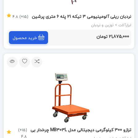
نردبان ریلی آلومینیومی 3 تیکه 21 پله 6 متری پرشین
(15+) 4.8
ابزارآلات > توزین و نردبان
21,875,000 تومان
خرید محصول
ترازو 300 کیلوگرمی دیجیتالی مدل MB303L چرخدار بی
(15+)
4.8