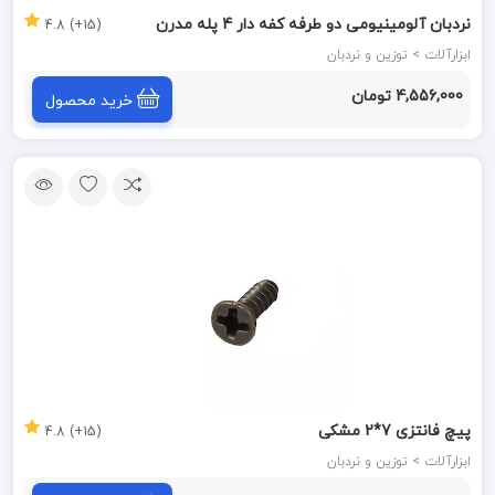
نردبان آلومینیومی دو طرفه کفه دار 4 پله مدرن
(15+) 4.8
ابزارآلات > توزین و نردبان
4,556,000 تومان
خرید محصول
پیچ فانتزی 7*2 مشکی
(15+) 4.8
ابزارآلات > توزین و نردبان