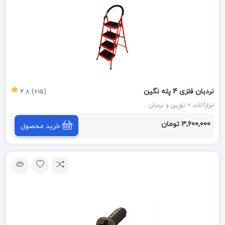
نردبان فلزی 4 پله نگین
(15+) 4.8
ابزارآلات > توزین و نردبان
3,600,000 تومان
خرید محصول