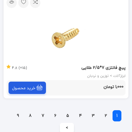
پیچ فانتزی 7*2/5 طلایی
(15+) 4.8
ابزارآلات > توزین و نردبان
1,000 تومان
خرید محصول
1
9
8
7
6
5
4
3
2
>