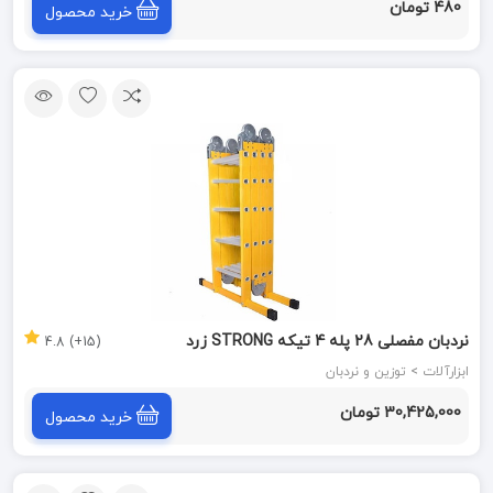
480 تومان
خرید محصول
نردبان مفصلی 28 پله 4 تیکه STRONG زرد
(15+) 4.8
ابزارآلات > توزین و نردبان
30,425,000 تومان
خرید محصول