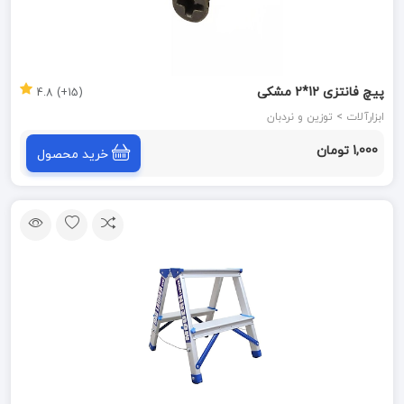
پیچ فانتزی 12*2 مشکی
(15+) 4.8
ابزارآلات > توزین و نردبان
1,000 تومان
خرید محصول