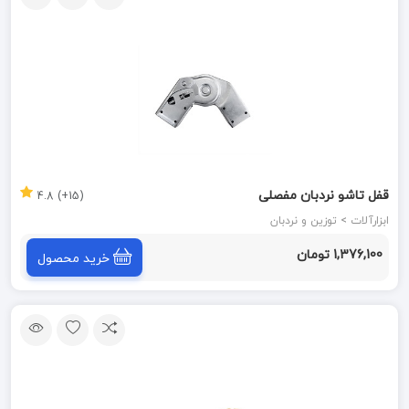
قفل تاشو نردبان مفصلی
(15+) 4.8
ابزارآلات > توزین و نردبان
1,376,100 تومان
خرید محصول