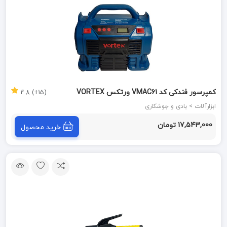
کمپرسور فندکی کد VMAC61 ورتکس VORTEX
(15+) 4.8
ابزارآلات > بادی و جوشکاری
17,543,000 تومان
خرید محصول