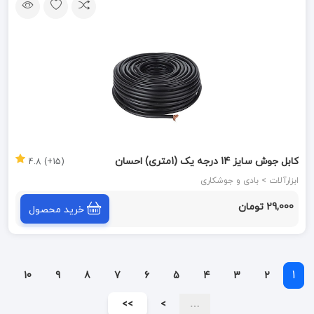
کابل جوش سایز 14 درجه یک (1متری) احسان
(15+) 4.8
ابزارآلات > بادی و جوشکاری
29,000 تومان
خرید محصول
1
10
9
8
7
6
5
4
3
2
>>
>
…