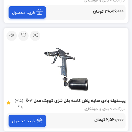
1480F50-V روما ROMA
ابزارآلات > بادی و جوشکاری
38,016,000 تومان
خرید محصول
پیستوله بادی سایه پاش کاسه بغل فلزی کوچک مدل K-3
(15+)
4.8
مورس MORS-1
ابزارآلات > بادی و جوشکاری
2,520,000 تومان
خرید محصول