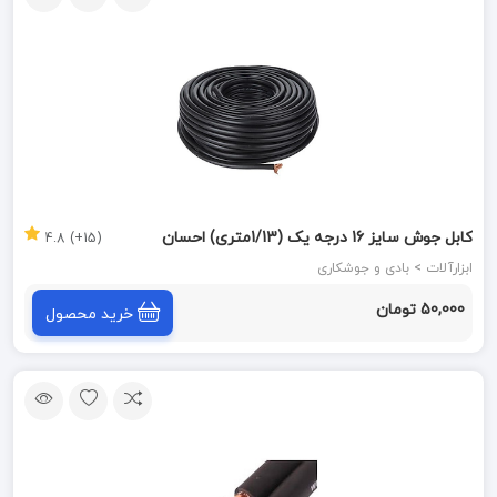
کابل جوش سایز 16 درجه یک (1/13متری) احسان
(15+) 4.8
ابزارآلات > بادی و جوشکاری
50,000 تومان
خرید محصول