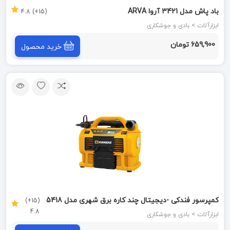
باد پاش مدل 3421 آروا ARVA
(15+) 4.8
ابزارآلات > بادی و جوشکاری
659,900 تومان
خرید محصول
کمپرسور فندکی -دیجیتال چند کاره برق شهری مدل 5418
(15+)
4.8
کنزاکس KENZAX
ابزارآلات > بادی و جوشکاری