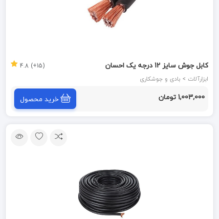
کابل جوش سایز 12 درجه یک احسان
(15+) 4.8
ابزارآلات > بادی و جوشکاری
1,003,000 تومان
خرید محصول