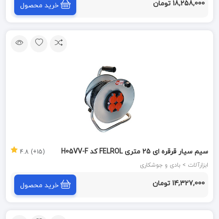
18,258,000 تومان
خرید محصول
سیم سیار قرقره ای 25 متری FELROL کد H05VV-F
(15+) 4.8
ابزارآلات > بادی و جوشکاری
14,327,000 تومان
خرید محصول