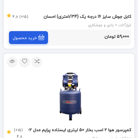
کابل جوش سایز 16 درجه یک (1/34متری) احسان
(15+) 4.8
ابزارآلات > بادی و جوشکاری
59,000 تومان
خرید محصول
کمپرسور هوا 2 اسب بخار 50 لیتری ایستاده پرایم مدل 2-
(15+)
4.8