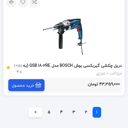
دریل چکشی گیربکسی بوش BOSCH مدل GSB 18-2RE (به
(15+)
4.8
سفارش امارات)
ابزارآلات > شارژی
43,359,000 تومان
خرید محصول
1
>
5
4
3
2