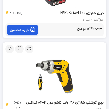
دریل شارژی کد 182LI نک NEK
(15+) 4.8
ابزارآلات > شارژی
12,300,000 تومان
خرید محصول
پیچ گوشتی شارژی 3.6 ولت تاشو مدل 8203 کنزاکس
(15+)
4.8