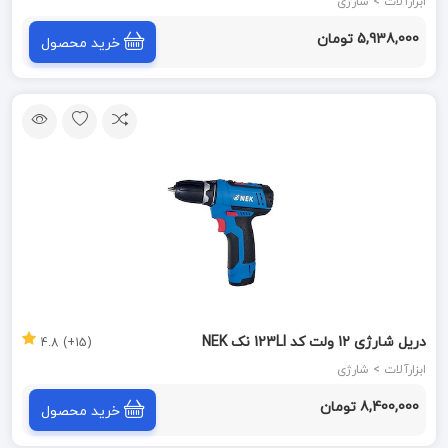
KENZAX
ابزارآلات > شارژی
5,938,000 تومان
خرید محصول
دریل شارژی 12 ولت کد 123LI نک NEK
(15+) 4.8
ابزارآلات > شارژی
8,400,000 تومان
خرید محصول