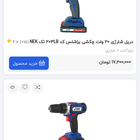
دریل شارژی 20 ولت چکشی براشلس کد 203LB نک NEK
(15+) 4.8
ابزارآلات > شارژی
17,200,000 تومان
خرید محصول