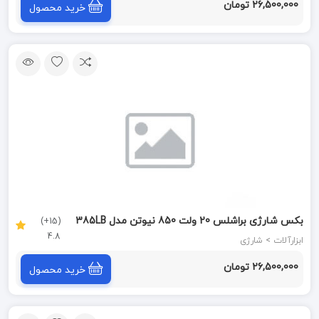
26,500,000 تومان
خرید محصول
بکس شارژی براشلس 20 ولت 850 نیوتن مدل 385LB
(15+)
4.8
نک NEK
ابزارآلات > شارژی
26,500,000 تومان
خرید محصول