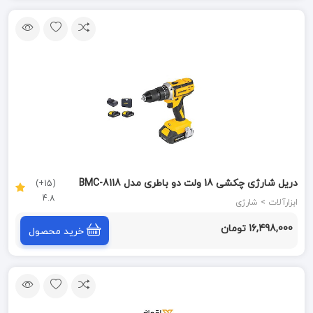
دریل شارژی چکشی 18 ولت دو باطری مدل BMC-8118
(15+)
4.8
کنزاکس KENZAX
ابزارآلات > شارژی
16,498,000 تومان
خرید محصول