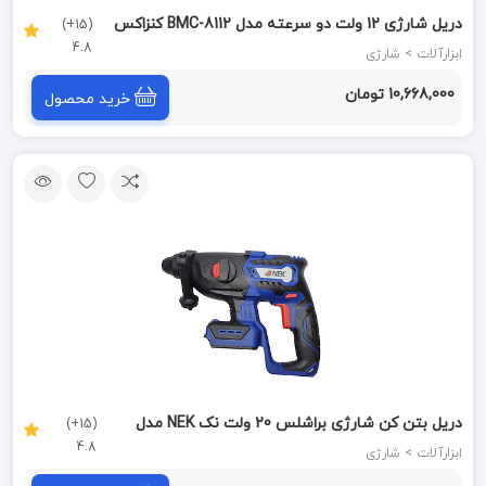
دریل شارژی 12 ولت دو سرعته مدل BMC-8112 کنزاکس
(15+)
4.8
KENZAX
ابزارآلات > شارژی
10,668,000 تومان
خرید محصول
دریل بتن کن شارژی براشلس 20 ولت نک NEK مدل
(15+)
4.8
326LB
ابزارآلات > شارژی