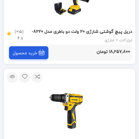
دریل پیچ گوشتی شارژی 20 ولت دو باطری مدل 8220-
(15+)
4.8
BMC کنزاکس KENZAX
ابزارآلات > شارژی
18,257,800 تومان
خرید محصول