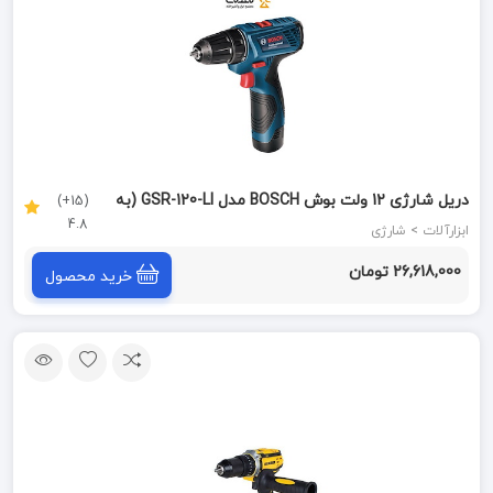
دریل شارژی 12 ولت بوش BOSCH مدل GSR-120-LI (به
(15+)
4.8
سفارش امارات)
ابزارآلات > شارژی
26,618,000 تومان
خرید محصول