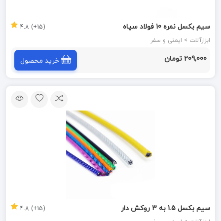
سیم بکسل نمره 10 فولاد سیاه
(15+) 4.8
ابزارآلات > ایمنی و سفر
209,000 تومان
خرید محصول
سیم بکسل 1.5 به 3 روکش دار
(15+) 4.8