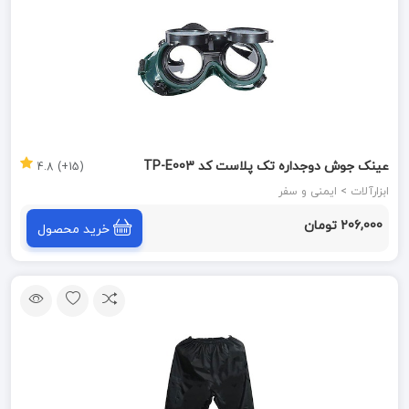
عینک جوش دوجداره تک پلاست کد TP-E003
(15+) 4.8
ابزارآلات > ایمنی و سفر
206,000 تومان
خرید محصول