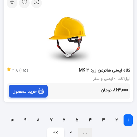
کلاه ایمنی هاترمن زرد MK 3
(15+) 4.8
ابزارآلات > ایمنی و سفر
863,000 تومان
خرید محصول
1
10
9
8
7
6
5
4
3
2
>>
>
…