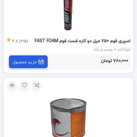
اسپری فوم 750 میل دو کاره فست فوم FAST FOAM
(15+) 4.8
ابزارآلات > چسب و رنگ
780,000 تومان
خرید محصول