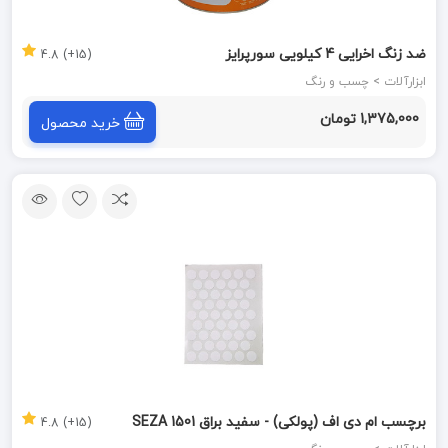
ضد زنگ اخرایی 4 کیلویی سورپرایز
(15+) 4.8
ابزارآلات > چسب و رنگ
1,375,000 تومان
خرید محصول
برچسب ام دی اف (پولکی) - سفید براق 1501 SEZA
(15+) 4.8