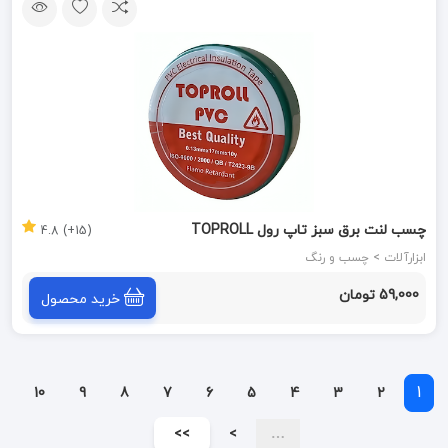
چسب لنت برق سبز تاپ رول TOPROLL
(15+) 4.8
ابزارآلات > چسب و رنگ
59,000 تومان
خرید محصول
1
10
9
8
7
6
5
4
3
2
>>
>
…