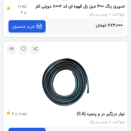
اسپری رنگ 400 میل رال قهوه ای کد 8002 دوپلی کلر
(15+)
4.8
(S.A)
ابزارآلات > چسب و رنگ
773,000 تومان
خرید محصول
نوار درزگیر در و پنجره (S.A)
(15+) 4.8
ابزارآلات > چسب و رنگ