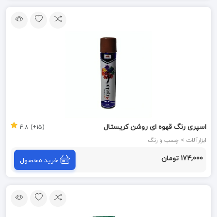
اسپری رنگ قهوه ای روشن کریستال
(15+) 4.8
ابزارآلات > چسب و رنگ
174,000 تومان
خرید محصول