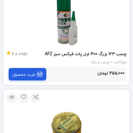
چسب 123 بزرگ 400 م.ل پات فیکس سبز AFZ
(15+) 4.8
ابزارآلات > چسب و رنگ
455,000 تومان
خرید محصول