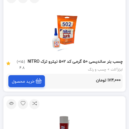
چسب بنر ساندیسی 50 گرمی کد 502 نیترو ترک NITRO
(15+)
4.8
TURK
ابزارآلات > چسب و رنگ
174,000 تومان
خرید محصول