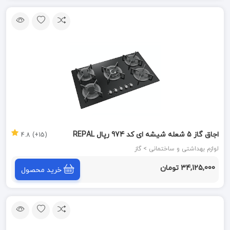
اجاق گاز 5 شعله شیشه ای کد 974 رپال REPAL
(15+) 4.8
لوازم بهداشتی و ساختمانی > گاز
34,125,000 تومان
خرید محصول