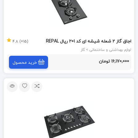
اجاق گاز 2 شعله شیشه ای کد 201 رپال REPAL
(15+) 4.8
لوازم بهداشتی و ساختمانی > گاز
16,170,000 تومان
خرید محصول