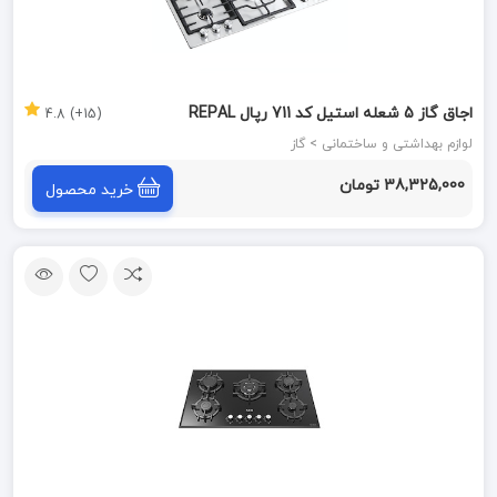
اجاق گاز 5 شعله استیل کد 711 رپال REPAL
(15+) 4.8
لوازم بهداشتی و ساختمانی > گاز
38,325,000 تومان
خرید محصول