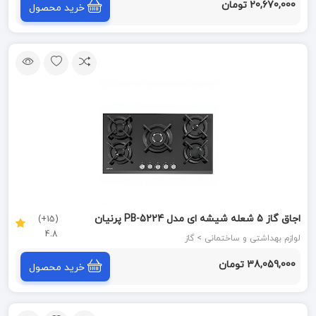
20,670,000 تومان
خرید محصول
اجاق گاز 5 شعله شیشه ای مدل PB-5224 پرنیان
(15+)
4.8
PARNIAN STEEL
لوازم بهداشتی و ساختمانی > گاز
38,059,000 تومان
خرید محصول