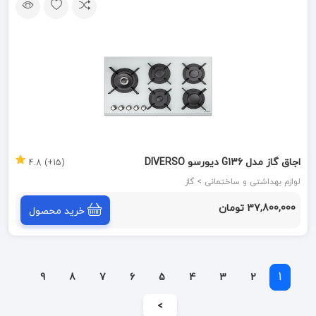
اجاق گاز مدل G136 دیورسو DIVERSO
(15+) 4.8
لوازم بهداشتی و ساختمانی > گاز
37,800,000 تومان
خرید محصول
1
9
8
7
6
5
4
3
2
>