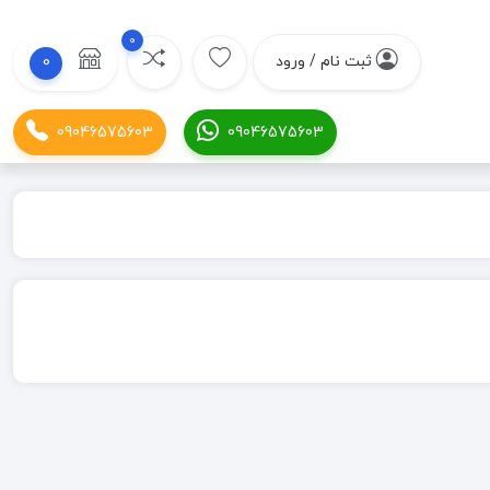
0
ثبت نام / ورود
0
09046575603
09046575603