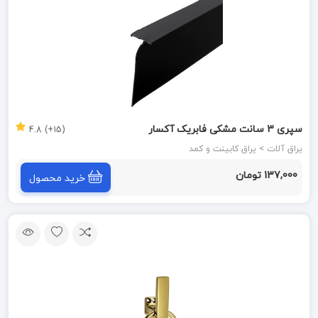
سپری 3 سانت مشکی فابریک آکسار
(15+) 4.8
یراق آلات > یراق کابینت و کمد
137,000 تومان
خرید محصول