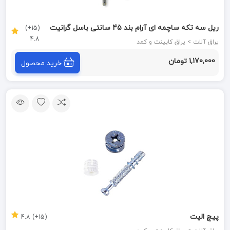
ریل سه تکه ساچمه ای آرام بند 45 سانتی باسل گرانیت
(15+)
4.8
BASSEL GRANIT
یراق آلات > یراق کابینت و کمد
1,170,000 تومان
خرید محصول
پیچ الیت
(15+) 4.8