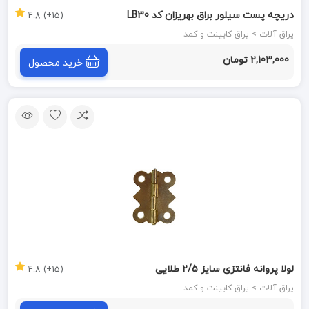
دریچه پست سیلور براق بهریزان کد LB30
(15+) 4.8
یراق آلات > یراق کابینت و کمد
2,103,000 تومان
خرید محصول
لولا پروانه فانتزی سایز 2/5 طلایی
(15+) 4.8
یراق آلات > یراق کابینت و کمد