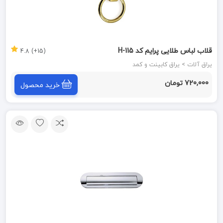
قلاب لباس طلایی پرایم کد H-115
(15+) 4.8
یراق آلات > یراق کابینت و کمد
720,000 تومان
خرید محصول