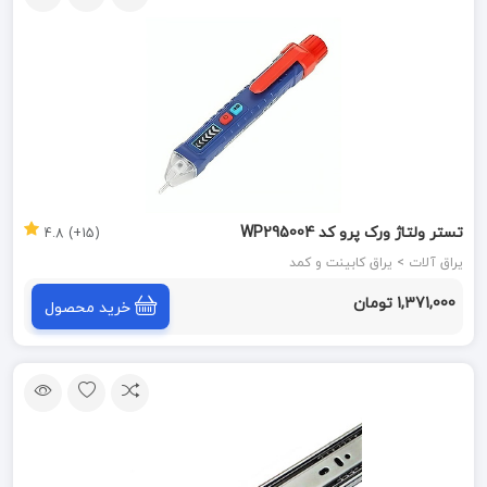
تستر ولتاژ ورک پرو کد WP295004
(15+) 4.8
یراق آلات > یراق کابینت و کمد
1,371,000 تومان
خرید محصول