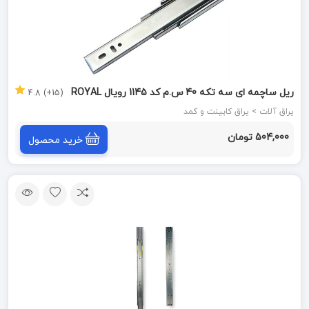
ریل ساچمه ای سه تکه 40 س.م کد 1145 رویال ROYAL
(15+) 4.8
یراق آلات > یراق کابینت و کمد
504,000 تومان
خرید محصول