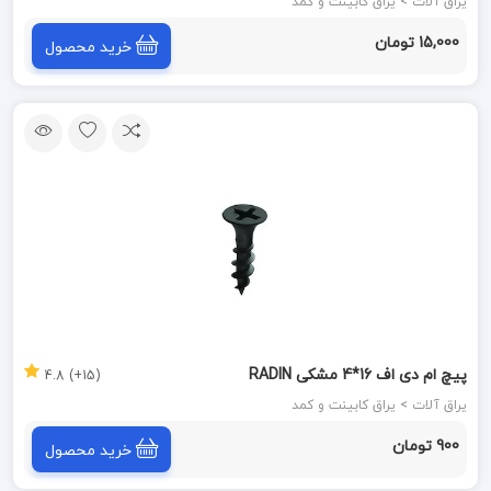
یراق آلات > یراق کابینت و کمد
15,000 تومان
خرید محصول
پیچ ام دی اف 16*4 مشکی RADIN
(15+) 4.8
یراق آلات > یراق کابینت و کمد
900 تومان
خرید محصول