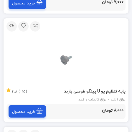
7,000 تومان
خرید محصول
پایه تنظیم یو U پینگو طوسی باربد
(15+) 4.8
یراق آلات > یراق کابینت و کمد
8,000 تومان
خرید محصول