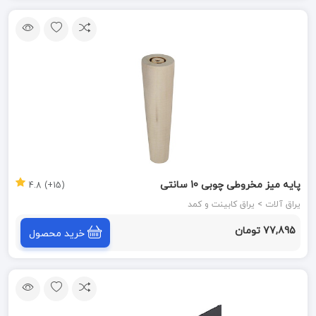
پایه میز مخروطی چوبی 10 سانتی
(15+) 4.8
یراق آلات > یراق کابینت و کمد
77,895 تومان
خرید محصول