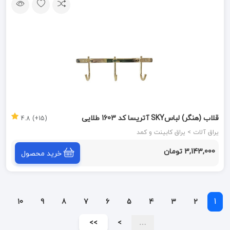
قلاب (هنگر) لباسSKY آتریسا کد 1603 طلایی
(15+) 4.8
یراق آلات > یراق کابینت و کمد
3,143,000 تومان
خرید محصول
1
10
9
8
7
6
5
4
3
2
>>
>
…