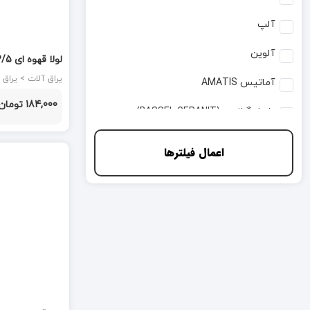
آلپ
آلوین
کلون
یراق آلات > یراق آهنی و آلومینیومی
آماتیس AMATIS
184,000 تومان
باسل گرانیت (BASSEL GERANIT)
پارس کلون
اعمال فیلترها
پامیر صنعت
پایا
پرایم HTN Prime
تهران یراق
جهان استیل