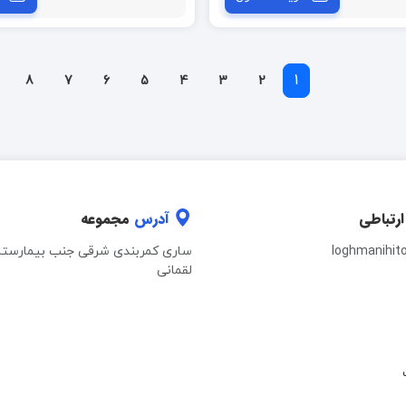
1
8
7
6
5
4
3
2
ارتباطی
آدرس
مجموعه
loghmanihit
ساری کمربندی شرقی جنب بیمارستا
لقمانی