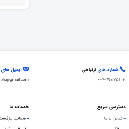
کیهان
شماره های
ارتباطی
ایمیل های
ools@gmail.com
-
09046575603
دسترسی سریع
خدمات ما
تماس با ما
ضمانت بازگشت