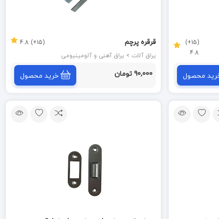
قرقره پرچم
(15+) 4.8
(15+)
4.8
یراق آلات > یراق آهنی و آلومینیومی
90,000 تومان
رید محصول
خرید محصول