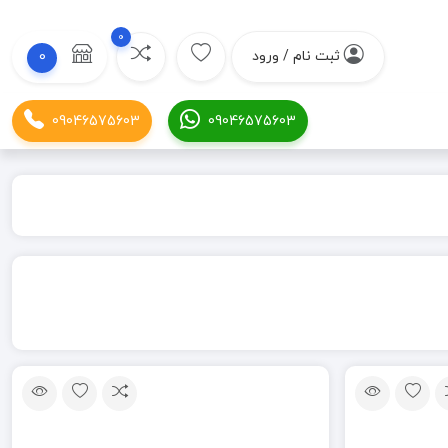
0
ثبت نام / ورود
0
09046575603
09046575603