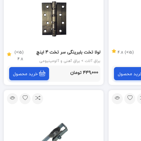
لولا تخت بلبرینگی سر تخت 4 اینچ
(15+)
(15+) 4.8
4.8
زیتونی GDO 4*3*3
یراق آلات > یراق آهنی و آلومینیومی
449,000 تومان
رید محصول
خرید محصول