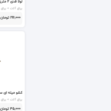
لولا قدی 2 متری
سارو SARO
یراق آلات > یراق آهنی و آلومینیومی
سپه
196,000 تومان
طاها
فاخر
فانتونی FANTONI
فولاد گستر هدایت
فینال
ماهر یراق
متفرقه هایتولز
کشو میله ای سایز 8 پامیر
نایس Nice
یراق آلات > یراق آهنی و آلومینیومی
کاویان KAVIAN
35,000 تومان