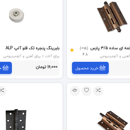
لولا قهوه ای قابلمه ای ساده 3/5 پارس
بلبرینگ پنجره تک قلو آلپ ALP
(15+)
4.8
یراق آلات > یراق آهنی و آلومینیومی
16,000 تومان
خرید محصول
خ