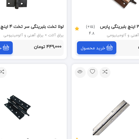
لولا قهوه ای 3/5 اینچ بلبرینگی پارس
لولا تخت بلبرینگی سر تخت 4 اینچ
(15+)
4.8
مشکی GDO 4*3*3
یراق آلات > یراق آهنی و آلومینیومی
449,000 تومان
خرید محصول
خ