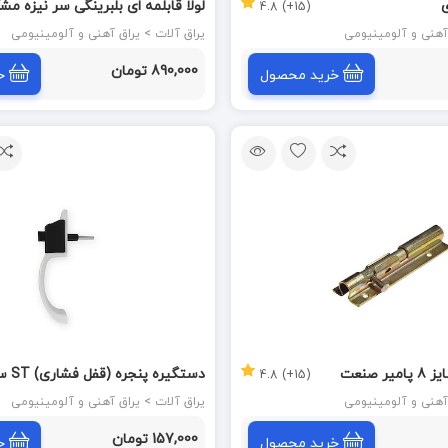
(15+) 4.8
اینچ (12/5 س.م) پرایم کد 7085
یراق آلات > یراق آهنی و آلومینیومی
890,000 تومان
خرید محصول
خ
 صنعت
دستگیره پن
(15+) 4.8
یخچالی آلپ ALP
یراق آلات > یراق آهنی و آلومینیومی
157,000 تومان
خرید محصول
خ