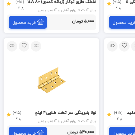
لولا قابلمه ای بلبرینگی سر نیزه مشکی 5
غلطک فلزی توکار (زبانه کمدی) 80 S.A
(15+)
(15+)
4.8
4.8
پایا PAYA
یراق آلات > یراق آهنی و آلومینیومی
5,000 تومان
رید محصول
خرید محصول
جره (قفل فشاری) ST سفید
لولا بلبرینگی سر تخت طلایی4 اینچ
(15+)
(15+)
4.8
4.8
(10س.م) پرایم کد 7054FF
یراق آلات > یراق آهنی و آلومینیومی
540,000 تومان
رید محصول
خرید محصول