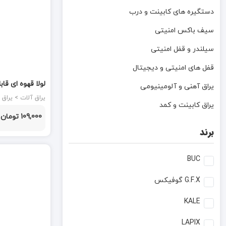
دستگیره های کابینت و درب
سیف باکس امنیتی
سیلندر و قفل امنیتی
قفل های امنیتی و دیجیتال
یراق آهنی و آلومینیومی
کلون
یراق آلات > یراق آهنی و آلومینیومی
یراق کابینت و کمد
109,000 تومان
برند
BUC
G.F.X گوفیکس
KALE
LAPIX